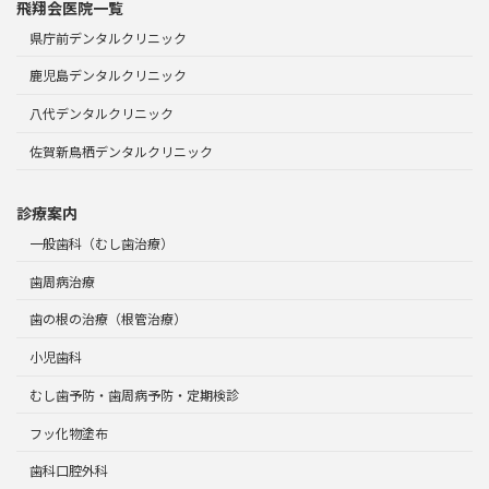
飛翔会医院一覧
県庁前デンタルクリニック
鹿児島デンタルクリニック
八代デンタルクリニック
佐賀新鳥栖デンタルクリニック
診療案内
一般歯科（むし歯治療）
歯周病治療
歯の根の治療（根管治療）
小児歯科
むし歯予防・歯周病予防・定期検診
フッ化物塗布
歯科口腔外科